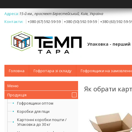
15-й км., проспект Берестейський, Київ, Україна
+380 (67) 592-59-59
+380 (50) 592-59-59
+380 (63) 592-59-5
Упаковка - перший 
Головна
Гофротара зі складу
Гофроящики на замовленн
Як обрати кар
Продукція
Гофроящики оптом
Коробки для піци
Картонні коробки пошти /
Упаковка до 30 кг