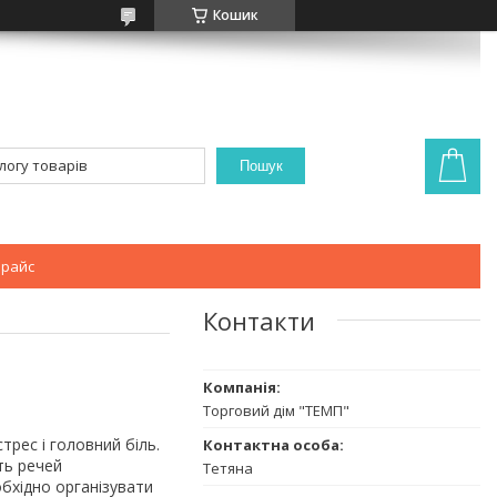
Кошик
Пошук
райс
Контакти
Торговий дім "ТЕМП"
трес і головний біль.
ть речей
Тетяна
обхідно організувати