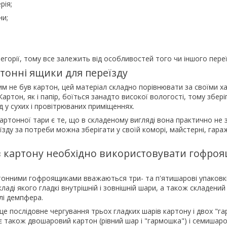
рія;
ни;
тегорії, тому все залежить від особливостей того чи іншого переї
ртонні ящики для переїзду
ним не був картон, цей матеріал складно порівнювати за своїми 
артон, як і папір, боїться занадто високої вологості, тому збер
д у сухих і провітрюваних приміщеннях.
тонної тари є те, що в складеному вигляді вона практично не за
зду за потреби можна зберігати у своїй коморі, майстерні, гараж
ів картону необхідно використовувати гофро
онними гофроящиками вважаються три- та п'ятишарові упаковк
кладі якого гладкі внутрішній і зовнішній шари, а також складен
лі демпфера.
 це послідовне чергування трьох гладких шарів картону і двох "г
ує також двошаровий картон (рівний шар і "гармошка") і семишаро