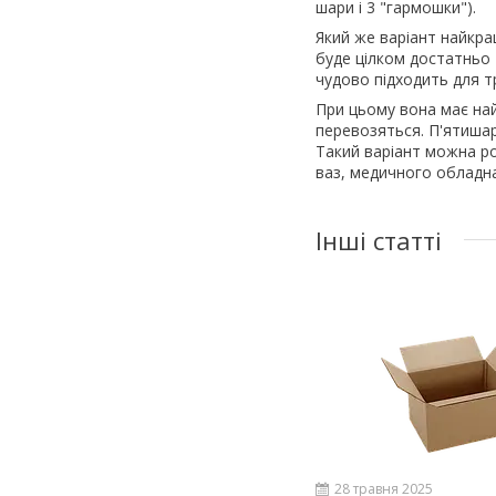
шари і 3 "гармошки").
Який же варіант найкра
буде цілком достатньо 
чудово підходить для т
При цьому вона має най
перевозяться. П'ятиша
Такий варіант можна ро
ваз, медичного обладн
Інші статті
28 травня 2025