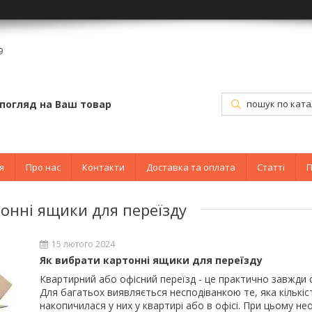
9
погляд на Ваш товар
я
Про нас
Контакти
Доставка та оплата
Статті
П
тонні ящики для переїзду
15 лютого 2024
Як вибрати картонні ящики для переїзду
Квартирний або офісний переїзд - це практично завжди с
Для багатьох виявляється несподіванкою те, яка кількіс
накопичилася у них у квартирі або в офісі. При цьому не