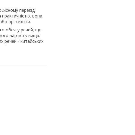
офісному переїзді
а практичністю, вона
або оргтехніки.
го обсягу речей, що
ого вартість вища.
х речей - китайських