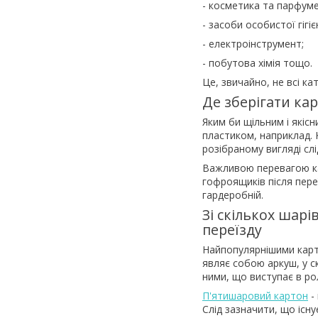
- косметика та парфуме
- засоби особистої гігіє
- електроінструмент;
- побутова хімія тощо.
Це, звичайно, не всі ка
Де зберігати ка
Яким би щільним і якіс
пластиком, наприклад. К
розібраному вигляді слі
Важливою перевагою кар
гофроящиків після переї
гардеробній.
Зі скількох шар
переїзду
Найпопулярнішими карт
являє собою аркуш, у с
ними, що виступає в ро
П'ятишаровий картон
-
Слід зазначити, що існ