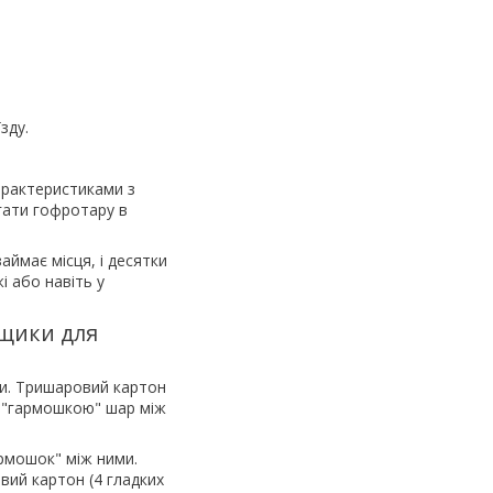
зду.
характеристиками з
ігати гофротару в
ймає місця, і десятки
і або навіть у
ящики для
и. Тришаровий картон
ий "гармошкою" шар між
армошок" між ними.
вий картон (4 гладких