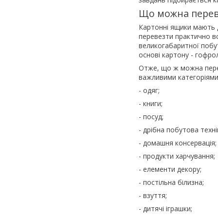
Що можна перев
Картонні ящики мають д
перевезти практично в
великогабаритної побут
основі картону - гофро
Отже, що ж можна перев
важливими категоріями
- одяг;
- книги;
- посуд;
- дрібна побутова техні
- домашня консервація;
- продукти харчування;
- елементи декору;
- постільна білизна;
- взуття;
- дитячі іграшки;