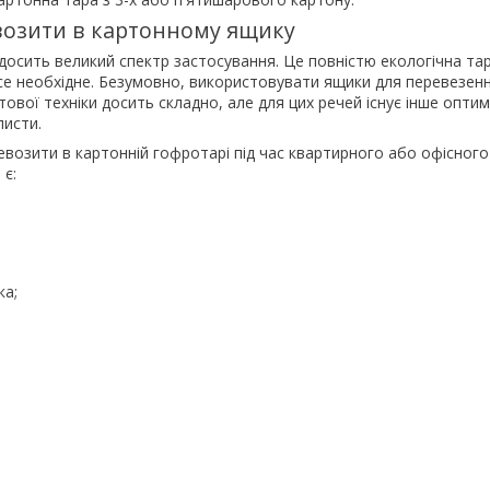
озити в картонному ящику
осить великий спектр застосування. Це повністю екологічна тар
се необхідне. Безумовно, використовувати ящики для перевезен
ової техніки досить складно, але для цих речей існує інше опти
листи.
озити в картонній гофротарі під час квартирного або офісного
 є:
ка;