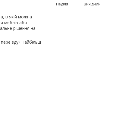
Неділя
Вихідний
а, в якій можна
ня меблів або
мальне рішення на
 переїзду? Найбільш