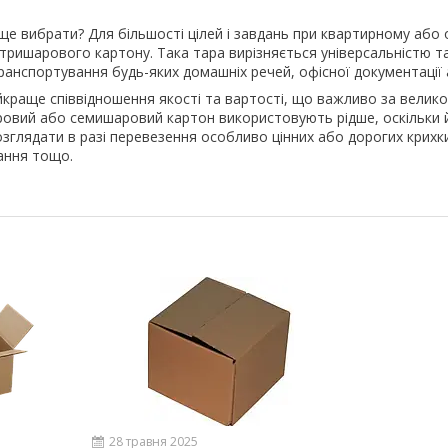
ще вибрати? Для більшості цілей і завдань при квартирному або 
тришарового картону. Така тара вирізняється універсальністю т
ранспортування будь-яких домашніх речей, офісної документації 
краще співвідношення якості та вартості, що важливо за велико
ровий або семишаровий картон використовують рідше, оскільки й
зглядати в разі перевезення особливо цінних або дорогих крихки
ання тощо.
28 травня 2025