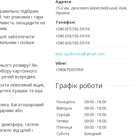
15-й км., проспект Берестейський, Київ,
равильно підібрані
Україна
й тип упаковки і тари
ливість заощадити на
ним.
+380 (67) 592-59-59
+380 (50) 592-59-59
 щоб забезпечити
альним і скільки
+380 (63) 592-59-59
kiev.upakovka@gmail.com
ього розміру? Які
+380675925959
вибору картонного
 речей всередині.
Графік роботи
брати невеликий ящик,
тячі іграшки та інші
Понеділок
09:00
18:00
ковка. Багатошаровий
Вівторок
09:00
18:00
ударами або
Середа
09:00
18:00
Четвер
09:00
18:00
і демпфера, гасячи
Пʼятниця
09:00
18:00
ежно від цілей і
Субота
Вихідний