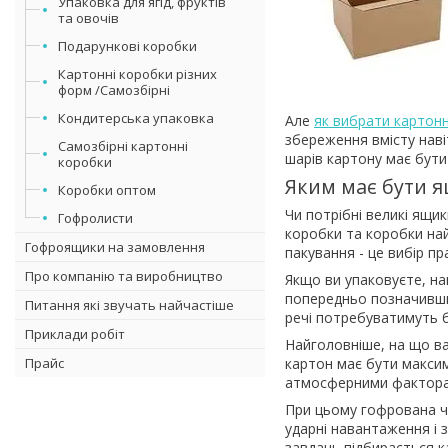
Упаковка для ягід, фруктів
та овочів
Подарункові коробки
Картонні коробки різних
форм /Самозбірні
Кондитерська упаковка
Але
як вибрати картонн
збереження вмісту наві
Самозбірні картонні
шарів картону має бути
коробки
Яким має бути я
Коробки оптом
Чи потрібні великі ящи
Гофролисти
коробки та коробки най
Гофроящики на замовлення
пакування - це вибір пр
Про компанію та виробництво
Якщо ви упаковуєте, на
попередньо позначивши й
Питання які звучать найчастіше
речі потребуватимуть б
Приклади робіт
Найголовніше, на що ва
Прайс
картон має бути максим
атмосферними факторами
При цьому гофрована ча
ударні навантаження і 
завдань підбирається к