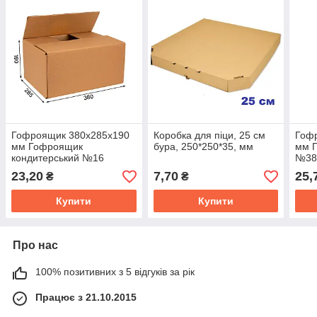
Гофроящик 380х285х190
Коробка для піци, 25 см
Гоф
мм Гофроящик
бура, 250*250*35, мм
мм Г
кондитерський №16
№38 
бурий.
23,20
7,70
25,
₴
₴
Купити
Купити
Про нас
100% позитивних з 5 відгуків за рік
Працює з 21.10.2015