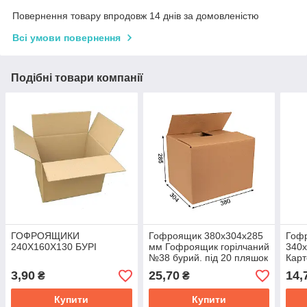
Повернення товару впродовж 14 днів за домовленістю
Всі умови повернення
Подібні товари компанії
ГОФРОЯЩИКИ
Гофроящик 380х304х285
Гоф
240Х160Х130 БУРІ
мм Гофроящик горілчаний
340х
№38 бурий. під 20 пляшок
Карт
пошт
3,90
25,70
14,
₴
₴
Купити
Купити