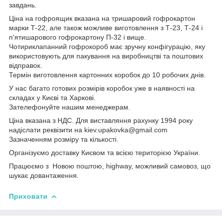
завдань.
Ціна на гофроящик вказана на тришаровий гофрокартон
марки Т-22, але також можливе виготовлення з Т-23, Т-24 і
п'ятишарового гофрокартону П-32 і вище.
Чотириклапанний гофрокороб має зручну конфігурацію, яку
використовують для пакування на виробництві та поштових
відправок.
Термін виготовлення картонних коробок до 10 робочих днів.
У нас багато готових розмірів коробок уже в наявності на
складах у Києві та Харкові.
Зателефонуйте нашим менеджерам.
Ціна вказана з НДС. Для виставляння рахунку 1994 року
надіслати реквізити на kiev.upakovka@gmail.com
Зазначенням розміру та кількості.
Організуємо доставку Києвом та всією територією України.
Працюємо з Новою поштою, highway, можливий самовоз, що
шукає довантаження.
Приховати